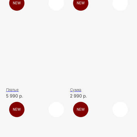
NEW
NEW
ПОКУПАТЕЛЯМ
О бренде
Покупателям
Магазины
Оплата Долями
Договор оферты
КОНТАКТЫ
Сочи, ул. Московская, 3, корп. 3
+7 (918) 917-03-51
Адлер, ул. Демократическая, 50/5
+7 (928) 667-90-13
info@seven-rooms.ru
ИП Карпань Екатерина Александровна
ИНН: 272297288398/ ОГРНИП 315272400005746
Платье
Сумка
*
5 990
р.
2 990
р.
*Запрещён на территории РФ
NEW
NEW
Политика конфиденциальности
Разработка сайта
Татьяна Хоружева
&
Алина Красовская
2024 © 7ROOM’S Все права защищены