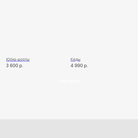
Юбка-шорты
Кеды
3 600
р.
4 990
р.
Load more