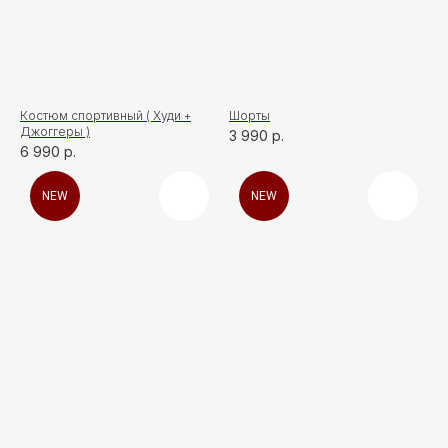
Костюм спортивный ( Худи +
Шорты
Джоггеры )
3 990
р.
6 990
р.
NEW
NEW