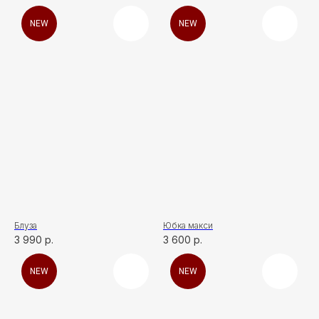
NEW
NEW
Блуза
Юбка макси
3 990
р.
3 600
р.
NEW
NEW