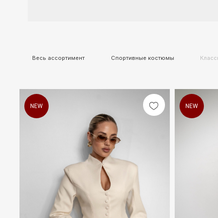
Весь ассортимент
Спортивные костюмы
Классические
NEW
NEW