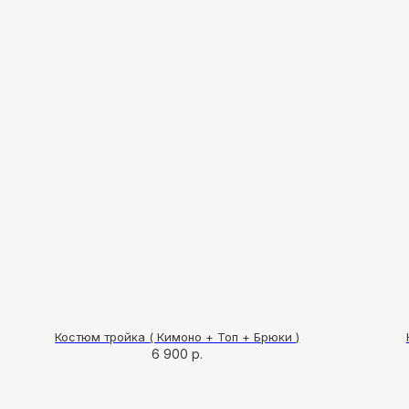
ПОКУ
Костюм тройка ( Кимоно + Топ + Брюки )
6 900
р.
О бр
Мага
Поку
ИП Карпань Екатерина Александровна