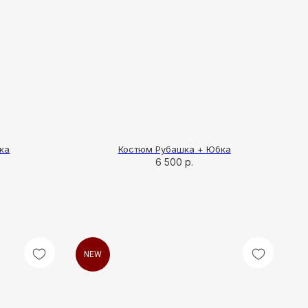
ка
Костюм Рубашка + Юбка
6 500
р.
NEW