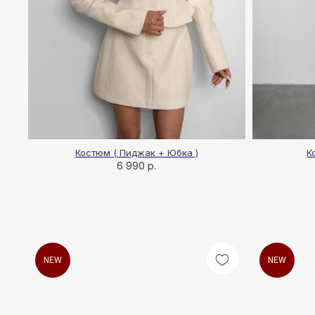
Костюм ( Пиджак + Юбка )
К
6 990
р.
NEW
NEW