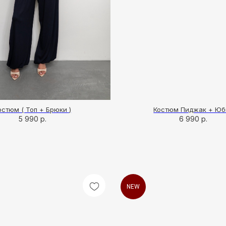
остюм ( Топ + Брюки )
Костюм Пиджак + Юб
5 990
р.
6 990
р.
NEW