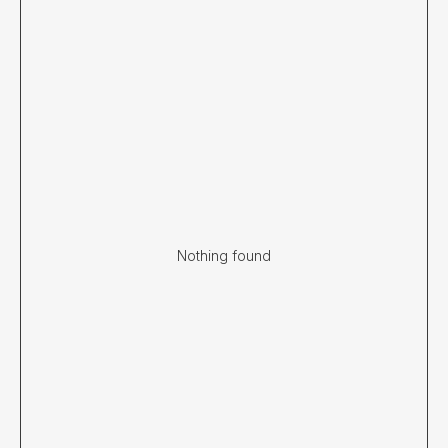
Nothing found
КАТАЛОГ
Все разделы
Новинки
Хиты продаж
SALE