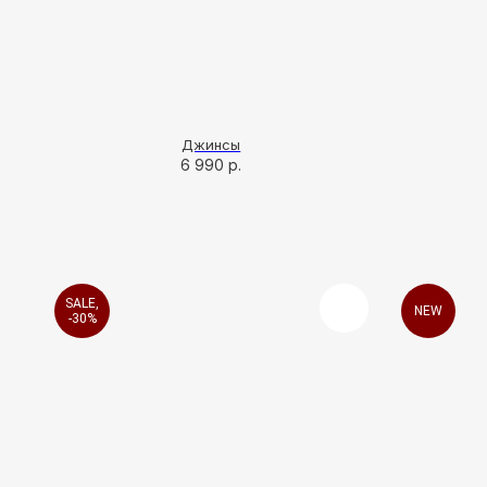
Джинсы
6 990
р.
SALE,
NEW
-30%