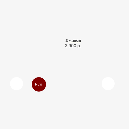
Джинсы
3 990
р.
NEW