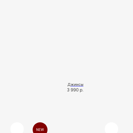
Джинсы
3 990
р.
NEW