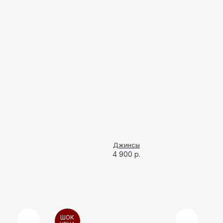
Джинсы
4 900
р.
ШОК